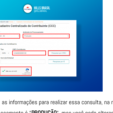
s informações para realizar essa consulta, na 
essamento é “
PRODUÇÃO
“, mas você pode alterar