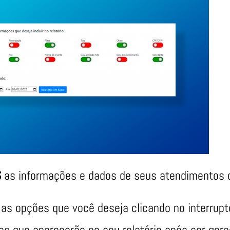
S
as informações e dados de seus atendimentos cr
 as opções que você deseja clicando no interrupt
os que aparecerão no seu relatório após ser gera