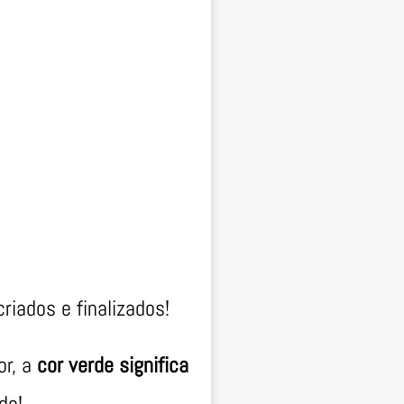
iados e finalizados!
or, a
cor verde significa
do!